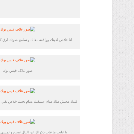
انا خلاص لقيتك وواقفه معاك و سامع بصوتك ارق 
صور غلاف فيس بوك
قلبك معتش ملك مدام عشقتك مدام بحبك خلاص بقي ق
يا غايب ما غاب ذكراك عن البال تصبح و تمس