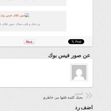
و دعتك و قلب معاك صور غلاف 
عن صور فيس بوك
السابق:
بحبك كلمة قلتها من خاطري
اضف رد