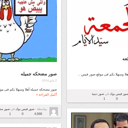
عه
صور مضحكه جميله
أهلا وسهلا بكم فى موقع صور فيس ...
2 مايو,2014
صور مضحكه جميله أهلا وسهلا بكم فى موق
ور فيس بوك
في
صور دينية
أكمل القراءة »
1
0
بواسطة :
صور فيس بوك
في
صور مض
1
0
4,568